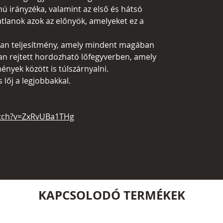
ú irányzéka, valamint az első és hátsó
tlanok azok az előnyök, amelyeket ez a
lyan teljesítmény, amely mindent magában
yan rejtett hordozható lőfegyverben, amely
yek között is túlszárnyalni.
lőj a legjobbakkal.
atch?v=ZxRvUBa1THg
KAPCSOLODÓ TERMÉKEK