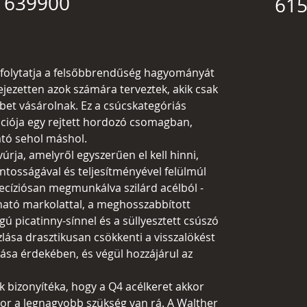
s 639900
615
r folytatja a felsőbbrendűség hagyományát
fejezetten azok számára terveztek, akik csak
et vásárolnak. Ez a csúcskategóriás
ációja egy rejtett hordozó csomagban,
tó sehol máshol.
úrja, amelyről egyszerűen el kell hinni,
ntosságával és teljesítményével felülmúl
recíziósan megmunkálva szilárd acélból -
gható markolattal, a meghosszabbított
gú picatinny-sínnel és a süllyesztett csúszó
zlása ​​drasztikusan csökkenti a visszalökést
tása érdekében, és végül hozzájárul az
k bizonyítéka, hogy a Q4 acélkeret akkor
kor a legnagyobb szükség van rá. A Walther