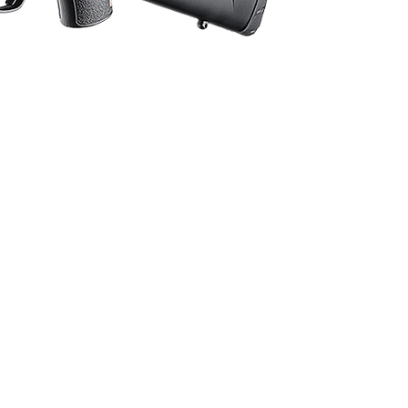
ormációk tájékoztató jellegűek, nyilvános
inősülnek! Az árváltozás jogát fenntartjuk!