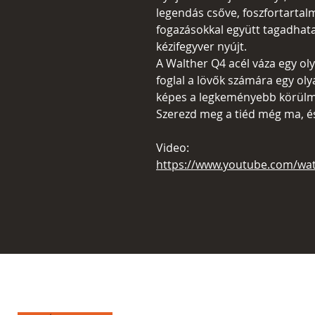
legendás csőve, foszfortartalm
fogazásokkal együtt tagadhata
kézifegyver nyújt.
A Walther Q4 acél váza egy o
foglal a lövők számára egy ol
képes a legkeményebb körülmén
Szerezd meg a tiéd még ma, és 
Video:
https://www.youtube.com/w