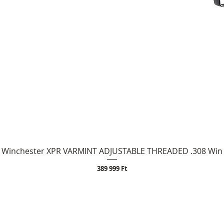
Winchester XPR VARMINT ADJUSTABLE THREADED .308 Win
Ár
389 999 Ft
Az árak és készlet inf
OLT
Elérhetőség
ajánlattételnek nem m