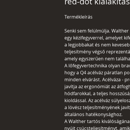
red-dot kialakítá
Termékleírás
Senki sem felülmúlja. Walthe
egy kézifegyverrel, amelyet ki
a legjobbakat és nem kevesebb
teljesítmény végső reprezent
amely egyszerűen nem találha
A lőfegyvertechnika olyan brav
hogy a Q4 acélváz páratlan po
minden elvárást. Acélváza - p
javítja az ergonómiát az átfo
hódfarokkal, a teljes hosszúsá
kioldással. Az acélváz súlyelos
a lövész teljesítményének javí
általános hatékonysághoz.
A Walther tartós kiválóságána
nyújt csúcsteljesítményt, ami