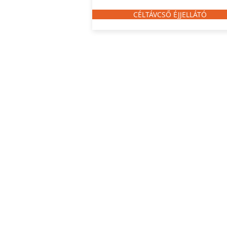
CÉLTÁVCSŐ ÉJJELLÁTÓ
© 2021 by VADÁSZKÜRT VADÁSZB