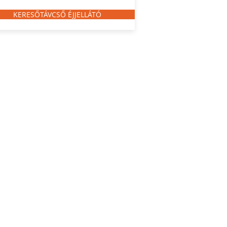
KERESŐTÁVCSŐ ÉJJELLÁTÓ
ormációk tájékoztató jellegűek, nyilvános