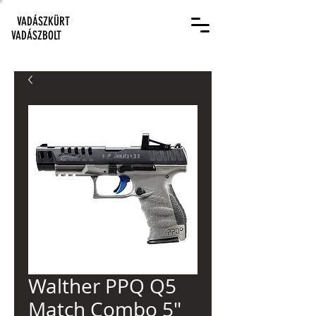
VADÁSZKÜRT
VADÁSZBOLT
Walther PPQ Q5
Match Combo 5"