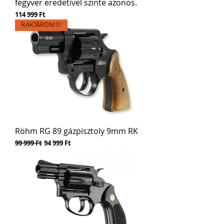
fegyver eredetivel szinte azonos.
Ár
114 999 Ft
RAKTÁRON!!!!
Röhm RG 89 gázpisztoly 9mm RK
Szokásos ár
Akciós ár
99 999 Ft
94 999 Ft