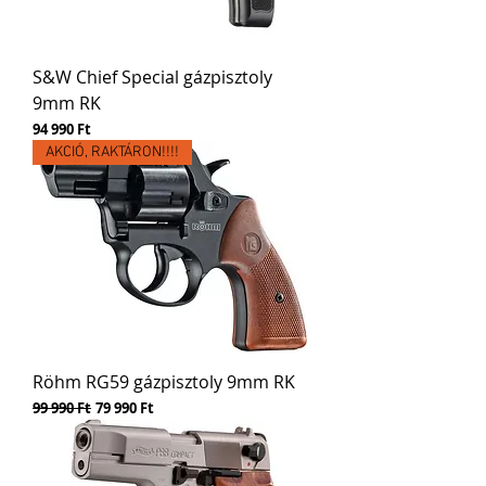
S&W Chief Special gázpisztoly
9mm RK
Ár
94 990 Ft
AKCIÓ, RAKTÁRON!!!!
Röhm RG59 gázpisztoly 9mm RK
Szokásos ár
Akciós ár
99 990 Ft
79 990 Ft