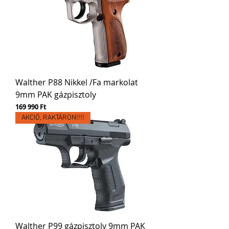
Walther P88 Nikkel /Fa markolat
9mm PAK gázpisztoly
Ár
169 990 Ft
AKCIÓ, RAKTÁRON!!!!
Walther P99 gázpisztoly 9mm PAK