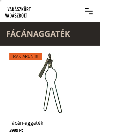
VADÁSZKÜRT
VADÁSZBOLT
FÁCÁNAGGATÉK
RAKTÁRON!!!!
Fácán-aggaték
Ár
3999 Ft