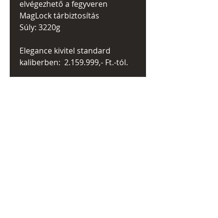
elvégezhető a fegyveren
MagLock tárbiztosítás
Súly: 3220g
Elegance kivitel standard
kaliberben: 2.159.999,- Ft.-tól.
A gyártó weboldala >>
Videó:
https://www.youtube.com/watc
h?
v=S56gzC_2sNw&feature=emb_
title
KAPCSOLODÓ
TERMÉKEK