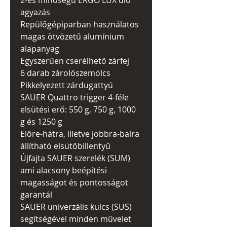
2-es minőségű ERGO LUX dió
agyazás
Repülőgépiparban használatos
magas ötvözetű alumínium
alapanyag
Egyszerűen cserélhető zárfej
6 darab zárolószemölcs
Pikkelyezett zárdugattyú
SAUER Quattro trigger 4-féle
elsütési erő: 550 g, 750 g, 1000
g és 1250 g
Előre-hátra, illetve jobbra-balra
állítható elsütőbillentyű
Újfajta SAUER szerelék (SUM)
ami alacsony beépítési
magasságot és pontosságot
garantál
SAUER univerzális kulcs (SUS)
segítségével minden művelet