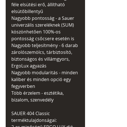
féle elsütési erő, állítható
elsütőbillentyű
Nagyobb pontosság - a Sauer
univerzális szereléknek (SUM)
köszönhetően 100%-os
pontosság csőcsere esetén is
Nagyobb teljesítmény - 6 darab
zárolószemölcs, tárbiztosító,
biztonságos és villámgyors,
ErgoLux agyazás
Nagyobb modularitás - minden
kaliber és minden opció egy
fegyverben
Több érzelem - esztétika,
bizalom, szenvedély
SAUER 404 Classic
terméktulajdonságai: