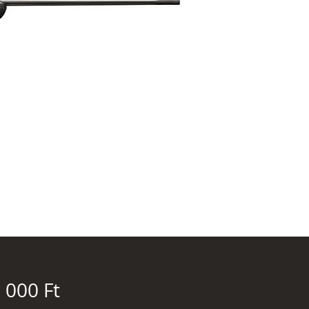
Ár
 000 Ft