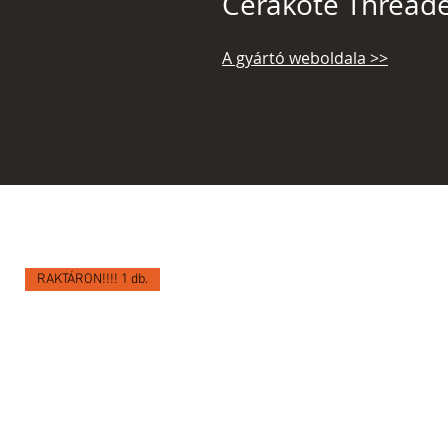
Cerakote Thread
A gyártó weboldala >>
RAKTÁRON!!!! 1 db.