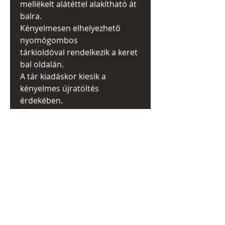
mellékelt alátéttel alakítható át
balra.
Kényelmesen elhelyezhető
nyomógombos
tárkioldóval rendelkezik a keret
bal oldalán.
A tár
kiadáskor kiesik a
kényelmes újratöltés
érdekében.
Tartalmaz: két, 10 db tárat.
KAPCSOLODÓ
TERMÉKEK
RAKTÁRON!!!! 1 db.
RAKTÁRON!!!! 1 db.