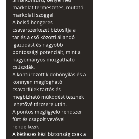
Sima kontúrú, kényelmes
markolat természetes, mutató
markolati szöggel.
A belső hengeres
csavarszerkezet biztosítja a
tar és a cső közötti állandó
igazodást és nagyobb
pontossági potenciált, mint a
hagyományos mozgatható
csúszdák.
A kontúrozott kidobónyílás és a
könnyen megfogható
csavarfülek tartós és
megbízható működést tesznek
lehetővé tárcsere után.
A pontos megfigyelő rendszer
fúrt és csapolt vevővel
rendelkezik
A kétkezes kézi biztonság csak a