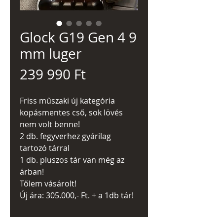
Glock G19 Gen 4 9
mm luger
Ár
239 990 Ft
Friss műszaki új kategória
kopásmentes cső, sok lövés
nem volt benne!
2 db. fegyverhez gyárilag
tartozó tárral
1 db. pluszos tár van még az
árban!
Tőlem vásárolt!
Új ára: 305.000,- Ft. + a 1db tár!