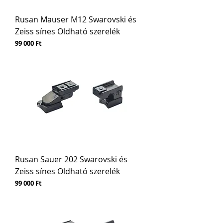
Rusan Mauser M12 Swarovski és
Zeiss sínes Oldható szerelék
Ár
99 000 Ft
Rusan Sauer 202 Swarovski és
Zeiss sínes Oldható szerelék
Ár
99 000 Ft