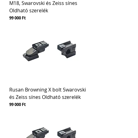
M18, Swarovski és Zeiss sínes
Oldható szerelék
Ár
99 000 Ft
Rusan Browning X bolt Swarovski
és Zeiss sínes Oldható szerelék
Ár
99 000 Ft