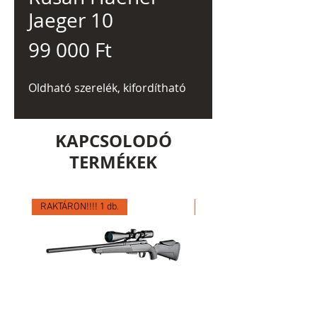
Jaeger 10
Ár
99 000 Ft
Oldható szerelék, kifordítható
KAPCSOLODÓ
TERMÉKEK
RAKTÁRON!!!! 1 db.
RAKTÁRON!!!! 1 db.
Winchester XPR VARMINT
Browning BLR LIGHT