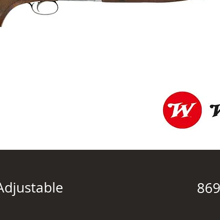
Adjustable
869