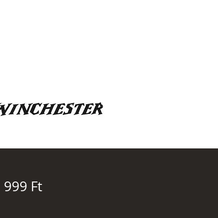
Ár
 999 Ft