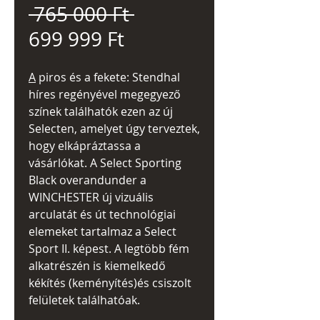
Szokásos
 765 000 Ft 
Akciós
ár
699 999 Ft
ár
A
piros és a fekete: Stendhal
híres regényével megegyező
színek találhatók ezen az új
Selecten, amelyet úgy terveztek,
hogy elkápráztassa a
vásárlókat. A Select Sporting
Black overandunder a
WINCHESTER új vizuális
arculatát és út technológiai
elemeket tartalmaz a Select
Sport II. képest. A legtöbb fém
alkatrészén is kiemelkedő
kékítés (keményítés)és csiszolt
felületek találhatóak.