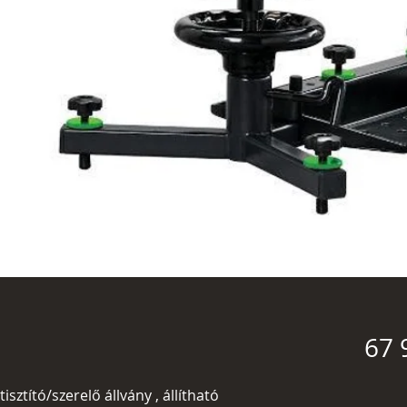
67 
sztító/szerelő állvány , állítható