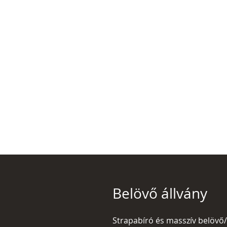
Belövő állvány
Strapabíró és masszív belövő/ti