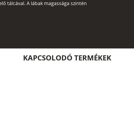
lő tálcával. A lábak magassága szintén
KAPCSOLODÓ TERMÉKEK