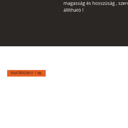
magasság és hosszúság , szere
állítható !
RAKTÁRON!!!! 1 db.