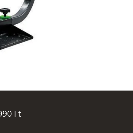
Ár
990 Ft