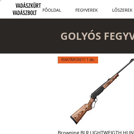
VADÁSZKÜRT
FŐOLDAL
FEGYVEREK
LŐSZEREK
VADÁSZBOLT
GOLYÓS FEGYV
RAKTÁRON!!!! 1 db.
Browning BLR LIGHTWEIGTH HUN