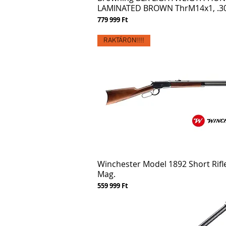
LAMINATED BROWN ThrM14x1, .3
Ár
779 999 Ft
RAKTÁRON!!!!
Winchester Model 1892 Short Rifl
Mag.
Ár
559 999 Ft