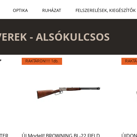
OPTIKA
RUHÁZAT
FELSZERELÉSEK, KIEGÉSZÍTŐK
EREK - ALSÓKULCSOS
RAKTÁRON!!!! 1db.
RAKTÁ
TER
ÚJ Modell! BROWNING BL-22 FIELD
ÚJDONS