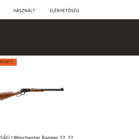
HASZNÁLT
ELÉRHETŐSÉG
RON!!!!
ÁG ! Winchester Ranger 22 .22