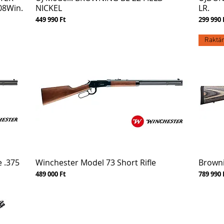
08Win.
NICKEL
LR.
Ár
Ár
449 990 Ft
299 990 
Raktár
e .375
Winchester Model 73 Short Rifle
Browni
Ár
Ár
489 000 Ft
789 990 