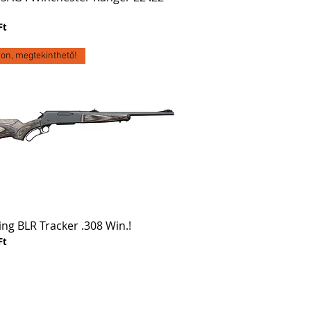
Ft
on, megtekinthető!
ng BLR Tracker .308 Win.!
Ft