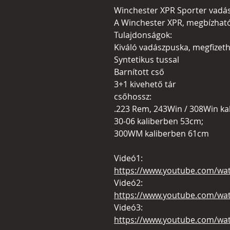
Winchester XPR Sporter vadá
A Winchester XPR, megbízhat
Tulajdonságok:
Kiváló vadászpuska, megfizeth
Syntetikus tussal
Barnított cső
3+1 kivehető tár
csőhossz:
.223 Rem, 243Win / 308Win ka
30-06 kaliberben 53cm;
300WM kaliberben 61cm
Videó1:
https://www.youtube.com/wat
Videó2:
https://www.youtube.com/wa
Videó3:
https://www.youtube.com/wa