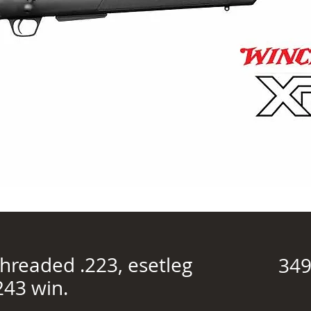
hreaded .223, esetleg
349
243 win.