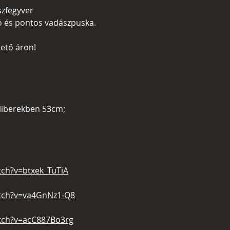
szfegyver
ó és pontos vadászpuska.
ető áron!
liberekben 53cm;
ch?v=btxek_TuTiA
tch?v=va4GnNz1-Q8
tch?v=acC887Bo3rg