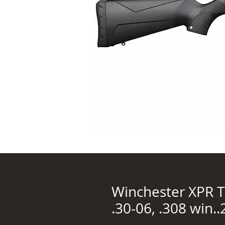
Winchester XPR T
.30-06, .308 win..