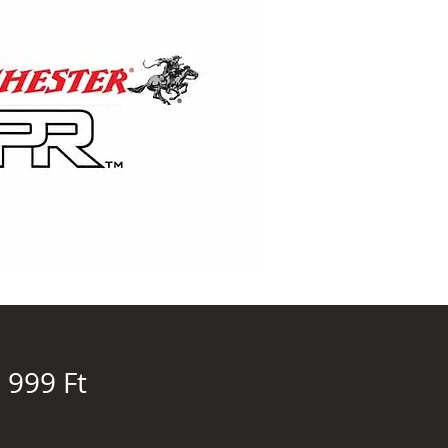
Ár
 999 Ft