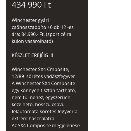
Akciós
ár
434 990 Ft
ár
Winchester gyári
csőhosszabbító +6 db 12 -es
ára: 84.990,- Ft. (sport célra
külön vásárolható)
KÉSZLET EREJÉIG !!!
Winchester SX4 Cmposite,
12/89 sörétes vadászfegyver
A Winchester SX4 Composite
egy könnyen tisztán tartható,
nem túl nehéz, egyszerűen
kezelhető, hosszú csövű
félautomata sörétes fegyver a
extrém használatra
Az SX4 Composite megjelenése