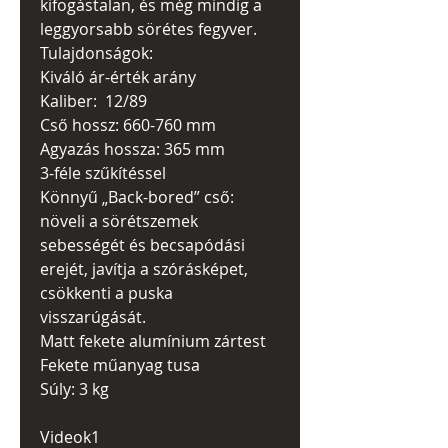
kifogástalan, és még mindig a
leggyorsabb sörétes fegyver.
Tulajdonságok:
Kiváló ár-érték arány
Kaliber: 12/89
Cső hossz: 660-760 mm
Agyazás hossza: 365 mm
3-féle szűkítéssel
Könnyű „Back-bored” cső:
növeli a sörétszemek
sebességét és becsapódási
erejét, javítja a szórásképet,
csökkenti a puska
visszarúgását.
Matt fekete alumínium zártest
Fekete műanyag tusa
Súly: 3 kg
Videok1