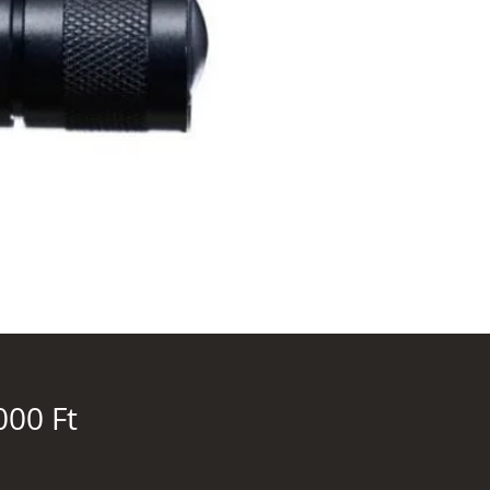
Ár
000 Ft