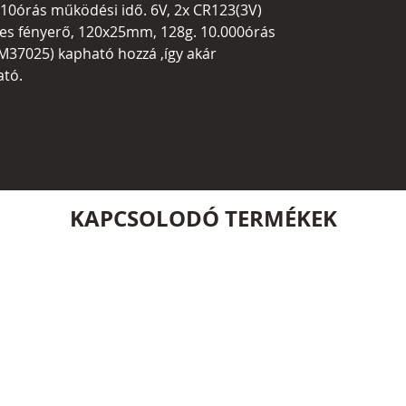
, 10órás működési idő. 6V, 2x CR123(3V)
s fényerő, 120x25mm, 128g. 10.000órás
M37025) kapható hozzá ,így akár
ató.
KAPCSOLODÓ TERMÉKEK