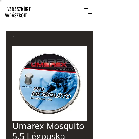
VADÁSZKÜRT
VADÁSZBOLT
Umarex Mosquito
5,5 Légpuska