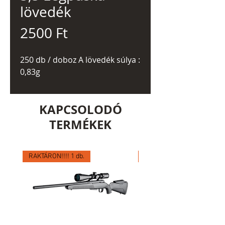
lövedék
Ár
2500 Ft
250 db / doboz A lövedék súlya :
0,83g
KAPCSOLODÓ
TERMÉKEK
RAKTÁRON!!!! 1 db.
RAKTÁRON!!!! 1 db.