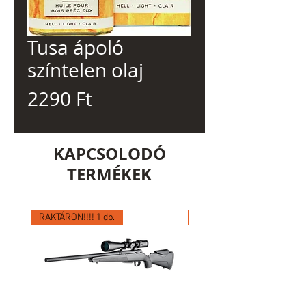
Tusa ápoló
színtelen olaj
Ár
2290 Ft
KAPCSOLODÓ
TERMÉKEK
RAKTÁRON!!!! 1 db.
RAKTÁRON!!!! 1 db.