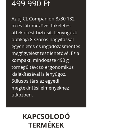
Ár
499 990 Ft
Az új CL Companion 8x30 132
m-es látómezővel tökéletes
áttekintést biztosít. Lenyűgöző
optikája 8-szoros nagyítással
egyenletes és ingadozásmentes
megfigyelést tesz lehetővé. Ez a
kompakt, mindössze 490 g
tömegű távcső ergonomikus
kialakításával is lenyűgöz.
Stílusos társ az egyedi
megtekintési élményekhez
útközben.
KAPCSOLODÓ
TERMÉKEK