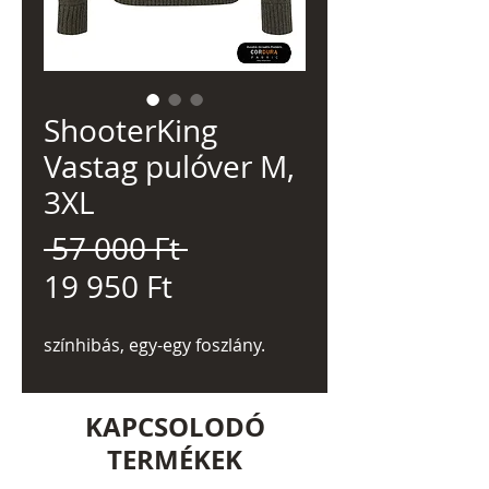
ShooterKing
Vastag pulóver M,
3XL
Szokásos
 57 000 Ft 
Akciós
ár
19 950 Ft
ár
színhibás, egy-egy foszlány.
KAPCSOLODÓ
TERMÉKEK