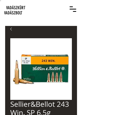
VADÁSZKÜRT
VADÁSZBOLT
Sellier&Bellot 243
Win. SP 6,5g