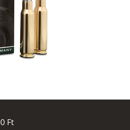
Ár
0 Ft