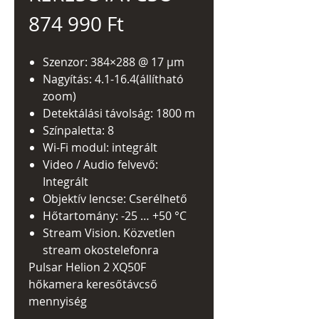
Ár
874 990 Ft
Szenzor: 384×288 @ 17 µm
Nagyítás: 4.1-16.4(állítható
zoom)
Detektálási távolság: 1800 m
Színpaletta: 8
Wi-Fi modul: integrált
Video / Audio felvevő:
Integrált
Objektív lencse: Cserélhető
Hőtartomány: -25 … +50 °C
Stream Vision. Közvetlen
stream okostelefonra
Pulsar Helion 2 XQ50F
hőkamera keresőtávcső
mennyiség