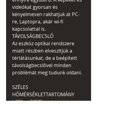
videókat gyorsan és
kényelmesen rakhatjuk át PC-
re, Laptopra, akár wi-fi
kapcsolattal is.
TÁVOLSÁGBECSLŐ
Az eszköz optikai rendszere
miatt részben elveszítjük a
térlátásunkat, de a beépített
távolságbecslővel minden
problémát meg tudunk oldani.
SZÉLES
HŐMÉRSÉKLETTARTOMÁNY
(-25° – +50°C)
A minőségi AMOLED kijelző
extrém hideg és hihetetlenül
magas hőmérsékleten is ki fog
szolgálni, 75 Celsius fokos