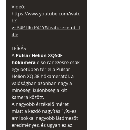
Videó:
https://www.youtube.com/watc
h?
v=P4PTIRcP41Y&feature=emb_t
itle
LEÍRÁS
A
Pulsar Helion XQ50F
hőkamera
első ránézésre csak
egy betűben tér el a Pulsar
Helion XQ 38 hőkamerától, a
valóságban azonban nagy a
minőségi különbség a két
kamera között.
A nagyobb érzékelő méret
miatt a kezdő nagyítás 1,9x-es
ami sokkal nagyobb látómezőt
eredményez, és ugyan ez az