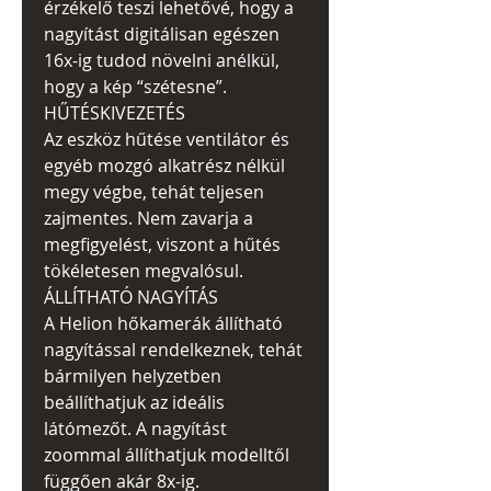
érzékelő teszi lehetővé, hogy a
nagyítást digitálisan egészen
16x-ig tudod növelni anélkül,
hogy a kép “szétesne”.
HŰTÉSKIVEZETÉS
Az eszköz hűtése ventilátor és
egyéb mozgó alkatrész nélkül
megy végbe, tehát teljesen
zajmentes. Nem zavarja a
megfigyelést, viszont a hűtés
tökéletesen megvalósul.
ÁLLÍTHATÓ NAGYÍTÁS
A Helion hőkamerák állítható
nagyítással rendelkeznek, tehát
bármilyen helyzetben
beállíthatjuk az ideális
látómezőt. A nagyítást
zoommal állíthatjuk modelltől
függően akár 8x-ig.