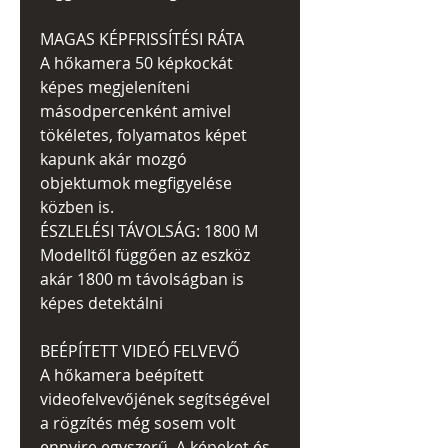
MAGAS KÉPFRISSÍTÉSI RÁTA
A hőkamera 50 képkockát
képes megjeleníteni
másodpercenként amivel
tökéletes, folyamatos képet
kapunk akár mozgó
objektumok megfigyelése
közben is.
ÉSZLELÉSI TÁVOLSÁG: 1800 M
Modelltől függően az eszköz
akár 1800 m távolságban is
képes detektálni
BEÉPÍTETT VIDEÓ FELVEVŐ
A hőkamera beépített
videofelvevőjének segítségével
a rögzítés még sosem volt
ennyire egyszerű. A képeket és