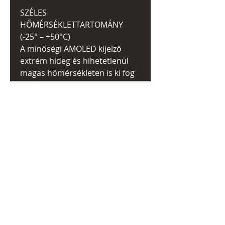
SZÉLES
HŐMÉRSÉKLETTARTOMÁNY
(-25° – +50°C)
A minőségi AMOLED kijelző
extrém hideg és hihetetlenül
magas hőmérsékleten is ki fog
szolgálni, 75 Celsius fokos
tartományon.
DISPLAY-OFF MÓD
Ha a hőkamerát nem
használjuk egy ideig,
automatikusan kikapcsolja a
képernyőt, (1 perc,2 perc, 5
perc) így növelve az üzemidőt.
Ha viszont újra használni
szeretnénk az eszközt, a távcső
másodpercek alatt újra