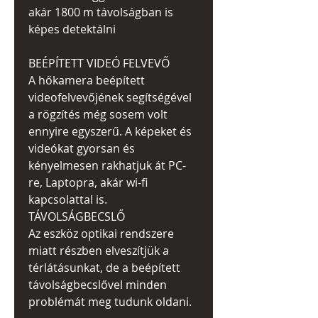
akár 1800 m távolságban is
képes detektálni
BEÉPÍTETT VIDEÓ FELVEVŐ
A hőkamera beépített
videofelvevőjének segítségével
a rögzítés még sosem volt
ennyire egyszerű. A képeket és
videókat gyorsan és
kényelmesen rakhatjuk át PC-
re, Laptopra, akár wi-fi
kapcsolattal is.
TÁVOLSÁGBECSLŐ
Az eszköz optikai rendszere
miatt részben elveszítjük a
térlátásunkat, de a beépített
távolságbecslővel minden
problémát meg tudunk oldani.