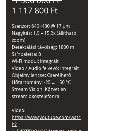
 1 380 000 Ft 
Akciós
ár
1 117 800 Ft
ár
Szenzor: 640×480 @ 17 µm
Nagyítás: 1.9 – 15.2x (állítható
zoom)
Detektálási távolság: 1800 m
Színpaletta: 8
Wi-Fi modul: integrált
Video / Audio felvevő: Integrált
Objektív lencse: Cserélhető
Hőtartomány: -25 … +50 °C
Stream Vision. Közvetlen
stream okostelefonra
Videó:
https://www.youtube.com/watc
h?