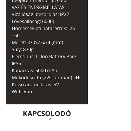
Beépített memória:16 gb
VÁZ ÉS ENERGIAELLÁTÁS
Vízállósági besorolás: IPX7
Lövésállóság: 6000J
Hőmérsékleti határérték: -25 –
+50
Méret: 370x73x74 (mm)
Súly: 830g
Elemtípus: Li-Ion Battery Pack
IPS5
Kapacitás: 5000 mAh
Működési idő (22C- órában): 4+
Külső áramellátás: 5V
Wi-fi: Van
KAPCSOLODÓ
TERMÉKEK