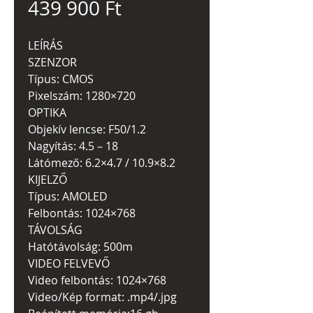
Ár
439 900 Ft
LEÍRÁS
SZENZOR
Típus: CMOS
Pixelszám: 1280×720
OPTIKA
Objekív lencse: F50/1.2
Nagyítás: 4.5 – 18
Látómező: 6.2×4.7 / 10.9×8.2
KIJELZŐ
Típus: AMOLED
Felbontás: 1024×768
TÁVOLSÁG
Hatótávolság: 500m
VIDEO FELVEVŐ
Video felbontás: 1024×768
Video/Kép format: .mp4/.jpg