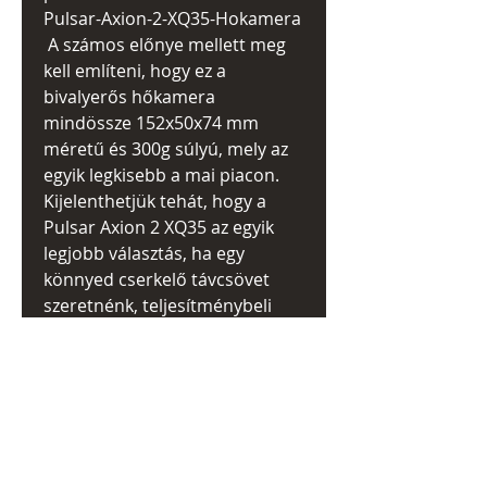
Pulsar-Axion-2-XQ35-Hokamera
A számos előnye mellett meg
kell említeni, hogy ez a
bivalyerős hőkamera
mindössze 152x50x74 mm
méretű és 300g súlyú, mely az
egyik legkisebb a mai piacon.
Kijelenthetjük tehát, hogy a
Pulsar Axion 2 XQ35 az egyik
legjobb választás, ha egy
könnyed cserkelő távcsövet
szeretnénk, teljesítménybeli
kompromisszumok nélkül.
KAPCSOLODÓ
TERMÉKEK