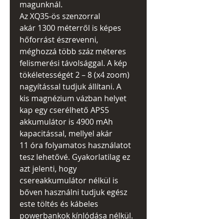
magunknál.
Az XQ35-ös szenzorral
akár 1300 méterről is képes
hőforrást észrevenni,
méghozzá több száz méteres
felismerési távolsággal. A kép
tökéletességét 2 – 8 (x4 zoom)
nagyítással tudjuk állítani. A
kis magnézium vázban helyet
kap egy cserélhető APS5
akkumulátor is 4900 mAh
kapacitással, mellyel akár
11 óra folyamatos használatot
tesz lehetővé. Gyakorlatilag ez
azt jelenti, hogy
csereakkumulátor nélkül is
bőven használni tudjuk egész
este töltés és kábeles
powerbankok kínlódása nélkül.