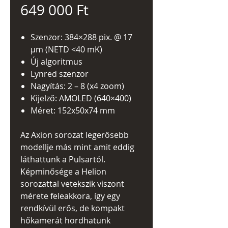
Ár
649 000 Ft
Szenzor: 384×288 pix. @ 17
µm (NETD <40 mK)
Új algoritmus
Lynred szenzor
Nagyítás: 2 – 8 (x4 zoom)
Kijelző: AMOLED (640×400)
Méret: 152x50x74 mm
Az Axion sorozat legerősebb
modellje más mint amit eddig
láthattunk a Pulsartól.
Képminősége a Helion
sorozattal vetekszik viszont
mérete feleakkora, így egy
rendkívül erős, de kompakt
hőkamerát hordhatunk