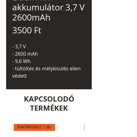
akkumulátor 3,7 V
2600mAh
Ár
3500 Ft
- 3,7 V
- 2600 mAh
- 9,6 Wh
- túltöltés és mélykisülés ellen
védett
KAPCSOLODÓ
TERMÉKEK
RAKTÁRON!!!! 1 db.
RAKTÁRON!!!! 1 db.