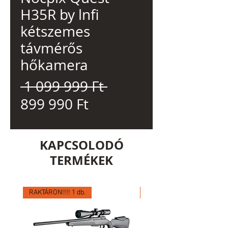
H35R by lnfi
kétszemes
távmérős
hőkamera
Szokásos
 1 099 999 Ft 
Akciós
ár
899 990 Ft
ár
KAPCSOLODÓ
TERMÉKEK
RAKTÁRON!!!! 1 db.
RAKTÁRON!!!! 1 db.