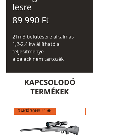
lesre
Ár
89 990 Ft
21m3 befűtésére alkalmas
1,2-2,4 kw állítható a
teljesítménye
a palack nem tartozék
KAPCSOLODÓ
TERMÉKEK
RAKTÁRON!!!! 1 db.
RAKTÁRON!!!! 1 db.