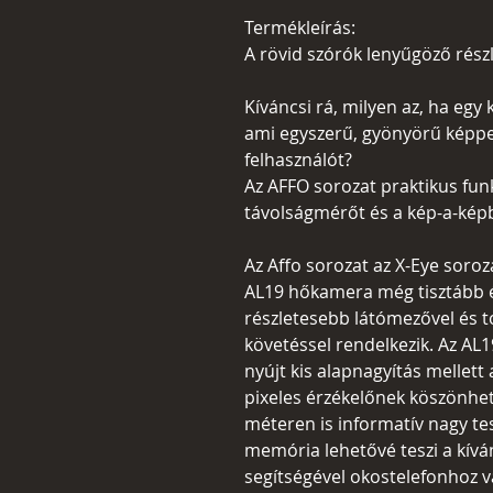
Termékleírás:
A rövid szórók lenyűgöző rész
Kíváncsi rá, milyen az, ha eg
ami egyszerű, gyönyörű képpel 
felhasználót?
Az AFFO sorozat praktikus funk
távolságmérőt és a kép-a-kép
Az Affo sorozat az X-Eye soroz
AL19 hőkamera még tisztább é
részletesebb látómezővel és t
követéssel rendelkezik. Az AL1
nyújt kis alapnagyítás mellett
pixeles érzékelőnek köszönhe
méteren is informatív nagy te
memória lehetővé teszi a kíván
segítségével okostelefonhoz v