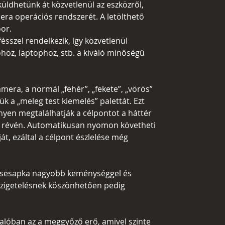
üldhetünk át közvetlenül az eszközről,
mera operációs rendszerét. A letölthető
or.
sszel rendelkezik, így közvetlenül
öz, laptophoz, stb. a kiváló minőségű
amera, a normál „fehér”, „fekete”, „vörös”
tük a „meleg test kiemelés” palettát. Ezt
nnyen megtalálhatják a célpontot a háttér
zt révén. Automatikusan nyomon követheti
t, ezáltal a célpont észlelése még
csesapka nagyobb keménységgel és
 szigetelésnek köszönhetően pedig
lóban az a meggyőző erő, amivel szinte