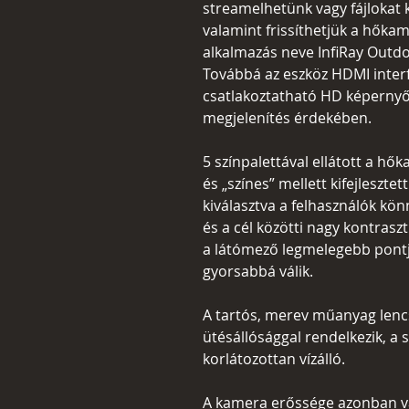
streamelhetünk vagy fájlokat k
valamint frissíthetjük a hőka
alkalmazás neve InfiRay Outdo
Továbbá az eszköz HDMI interfé
csatlakoztatható HD képernyőh
megjelenítés érdekében.
5 színpalettával ellátott a hők
és „színes” mellett kifejlesztet
kiválasztva a felhasználók kö
és a cél közötti nagy kontras
a látómező legmelegebb pontjá
gyorsabbá válik.
A tartós, merev műanyag len
ütésállósággal rendelkezik, a
korlátozottan vízálló.
A kamera erőssége azonban va