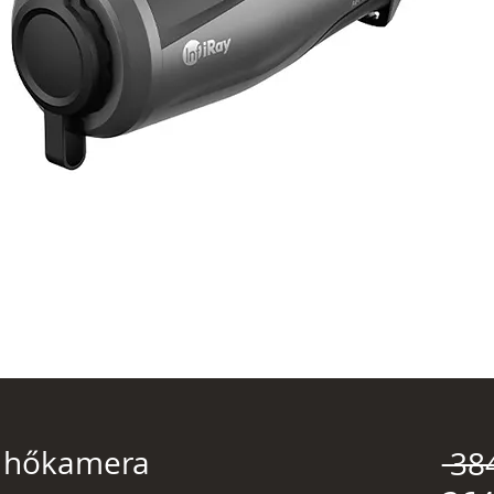
9 hőkamera
 38