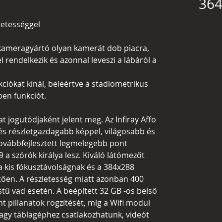
364
letességgel
y kameragyártó olyan kamerát dob piacra,
rendelkezik és azonnal leveszi a lábáról a
ciókat kínál, beleértve a stadiometrikus
ben funkciót.
at jogutódjaként jelent meg. Az Infiray Affo
s részletgazdagabb képpel, világosabb és
ovábbfejlesztett legmelegebb pont
9 a szórók királya lesz. Kiváló látómezőt
 a kis fókusztávolságnak és a 384x288
tően. A részletesség miatt azonban 400
stű vad esetén. A beépített 32 GB -os belső
t pillanatok rögzítését, míg a Wifi modul
agy táblagéphez csatlakozhatunk, videót