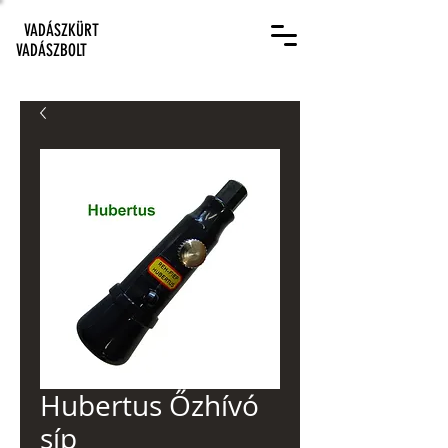
VADÁSZKÜRT
VADÁSZBOLT
Hubertus Őzhívó
síp