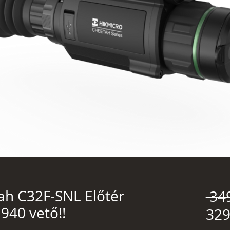
h C32F-SNL Előtér
 34
940 vető!!
329