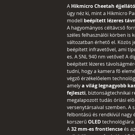
A
Hikmicro Cheetah éjjellátó
úgy néz ki, mint a Hikmicro Pan
modell
beépített lézeres táv
A hagyományos céltávcső form
széles felhasználói körben is 
változatban érhető el. Közös 
beépített infravetővel, ami t
es. A SNL 940 nm vetővel! A dig
beépített lézeres távolságmérő
tudni, hogy a kamera fő elemé
végző érzékelőelem technológi
amely
a világ legnagyobb k
fejleszti
, biztonságtechnikai r
megalapozott tudás óriási előn
versenytársaival szemben. A 
felbontású és rendkívül nagy é
korszerű
OLED
technológiára 
A
3
2
mm-es frontlencse
és az