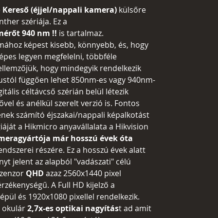
 Kereső (éjjel/nappali kamera)
külsőre
ther szériája. Ez a
mérőt 940 nm !!
is tartalmaz.
ához képest kisebb, könnyebb, és, hogy
képes legyen megfelelni, többféle
jellemzőjük, hogy mindegyik rendelkezik
ípustól függően lehet 850nm-es vagy 940nm-
itális céltávcső szérián belül létezik
vel és anélkül szerelt verzió is. Fontos
nek számító éjszakai/nappali képalkotást
áját a Hikmicro anyavállalata a Hikvision
ameragyártója már hosszú évek óta
endszerei részére. Ez a hosszú évek alatt
yt jelent az alapból "vadászati" célú
szenzor
Q
HD
azaz 2560x1440 pixel
rzékenységű. A Full HD kijelző a
épül és 1920x1080 pixellel rendelkezik.
 okulár
2,7
x-es optikai nagyítás
t ad amit