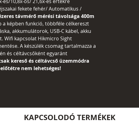
x-es/10,8x-os/ 21,6x-es értékre
jszakai fekete fehér/ Automatikus /
lézeres távmérő mérési távolsága 400m
p a képben funkció, többféle célkereszt
táska, akkumulátorok, USB-C kábel, akku
t. Wifi kapcsolat Hikmicro Sight
mentése. A készülék csomag tartalmazza a
én és céltávcsőként egyaránt
 csak kereső és céltávcső üzemmódra
 előtétre nem lehetséges!
KAPCSOLODÓ TERMÉKEK