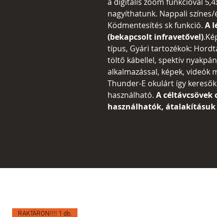
a digitális zoom funkcióval 5,4
nagyíthatunk. Nappali színes/é
Ködmentesítés sk funkció.
A 
(bekapcsolt infravetővel)
.Ké
típus, Gyári tartozékok: Hord
töltő kábellel, spektiv nyakpán
alkalmazással, képek, videók 
Thunder-E okulárt így keresők
használható.
A céltávcsövek
használhatók, átalakításuk
RAKTÁRON!!!! 1 db.