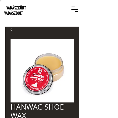
VADÁSZKÜRT
VADÁSZBOLT
HANWAG SHOE
WAX