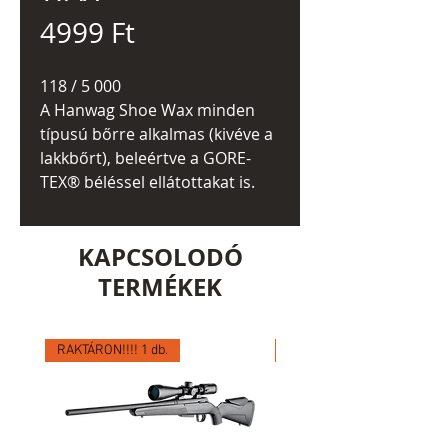
Ár
4999 Ft
118 / 5 000
A Hanwag Shoe Wax minden
típusú bőrre alkalmas (kivéve a
lakkbőrt), beleértve a GORE-
TEX® béléssel ellátottakat is.
KAPCSOLODÓ
TERMÉKEK
RAKTÁRON!!!! 1 db.
RAKTÁRON!!!! 1 db.