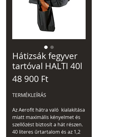
Hátizsák fegyver
tartóval HALTI 40l
Ár
48 900 Ft
TERMÉKLEÍRÁS
Az Aerofit hátra való kialakítása
miatt maximális kényelmet és
szellőzést biztosít a hát részen.
40 literes űrtartalom és az 1,2