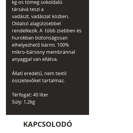
kg-os tömeg sokoldalú
társává teszi a
vadászt, vadászat közben.
Oldalsó alagútzsebbel
rendelkezik. A több zsebben és
hurokban biztonságosan
elhelyezhető bármi. 100%
mikro-bársony membránnal
anyaggal van ellátva.
Állati eredetű, nem textil
összetevőket tartalmaz.
Térfogat: 40 liter
Súly: 1,2kg
KAPCSOLODÓ