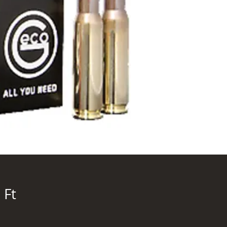
Ár
 Ft