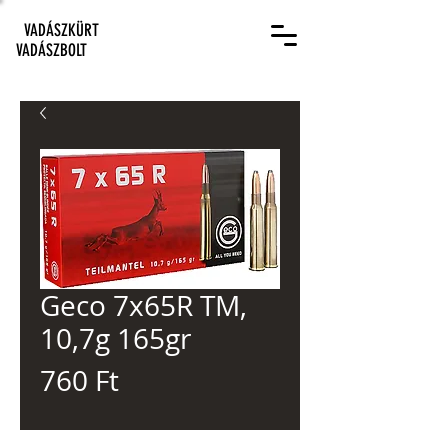
VADÁSZKÜRT
VADÁSZBOLT
Geco 7x65R TM,
10,7g 165gr
Ár
760 Ft