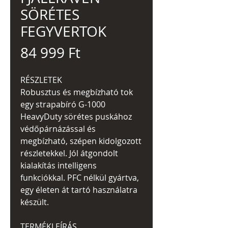
SÖRÉTES
FEGYVERTOK
Ár
84 999 Ft
RÉSZLETEK
Robusztus és megbízható tok
egy strapabíró G-1000
HeavyDuty sörétes puskához
védőpárnázással és
megbízható, szépen kidolgozott
részletekkel. Jól átgondolt
kialakítás intelligens
funkciókkal. PFC nélkül gyártva,
egy életen át tartó használatra
készült.
TERMÉKLEÍRÁS