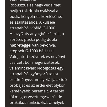
Robusztus és nagy védelmet
nyújtó tok dupla nyílással a
puska kényelmes kezeléséhez
és szállításához. A külseje
strapabíró, vízálló G-1000
HeavyDuty anyagból készült, a
sörétes puska pedig dupla
habréteggel van bevonva,
steppelt G-1000 béléssel.
Válogatott szövetek és növényi
cserzett bőr megerősítések,
valamint kiváló kidolgozás egy
strapabíró, gyönyörű tokot
eredményez, amely kiállja az idő
próbáját és az erdei élet olykor
keményebb peremeit. A tároló
jól megtervezett egyszerű, de
praktikus funkciókkal, amelyek