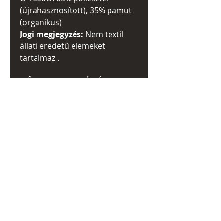
(újrahasznosított), 35% pamut
(organikus)
Jogi megjegyzés:
Nem textil
állati eredetű elemeket
tartalmaz .
MŰSZAKI INFORMÁCIÓK
Magasság:
23 cm
Szélesség:
133 cm
Mélység:
5 cm
Súly:
1300 g
KEZELÉSI ÚTMUTATÓ
Vegytisztítás: vegytisztítás
tilos
Fehérítés:
fehérítés tilos
Szárítás:
szárítógépben tilos
Vasalás:
nem vasalható