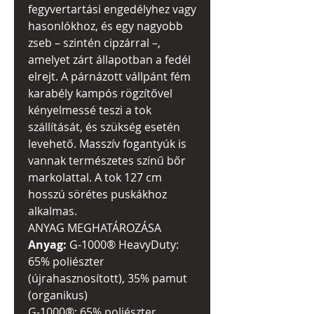
fegyvertartási engedélyhez vagy
hasonlókhoz, és egy nagyobb
zseb – szintén cipzárral –,
amelyet zárt állapotban a fedél
elrejt. A párnázott vállpánt fém
karabély kampós rögzítővel
kényelmessé teszi a tok
szállítását, és szükség esetén
levehető. Masszív fogantyúk is
vannak természetes színű bőr
markolattal. A tok 127 cm
hosszú sörétes puskákhoz
alkalmas.
ANYAG MEGHATÁROZÁSA
Anyag:
G-1000® HeavyDuty:
65% poliészter
(újrahasznosított), 35% pamut
(organikus)
G-1000®: 65% poliészter