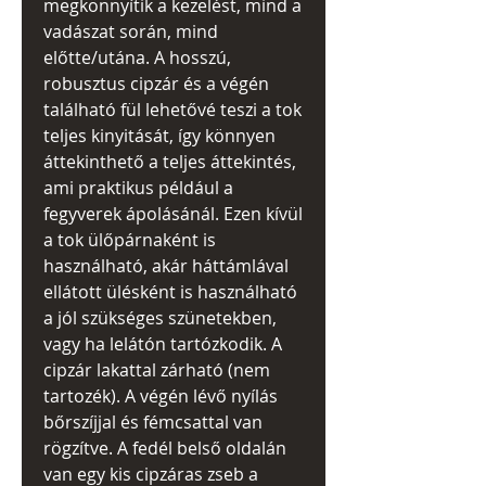
megkönnyítik a kezelést, mind a
vadászat során, mind
előtte/utána. A hosszú,
robusztus cipzár és a végén
található fül lehetővé teszi a tok
teljes kinyitását, így könnyen
áttekinthető a teljes áttekintés,
ami praktikus például a
fegyverek ápolásánál. Ezen kívül
a tok ülőpárnaként is
használható, akár háttámlával
ellátott ülésként is használható
a jól szükséges szünetekben,
vagy ha lelátón tartózkodik. A
cipzár lakattal zárható (nem
tartozék). A végén lévő nyílás
bőrszíjjal és fémcsattal van
rögzítve. A fedél belső oldalán
van egy kis cipzáras zseb a