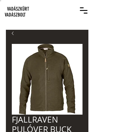
VADÁSZKÜRT
VADÁSZBOLT
FJALLRAVEN
PULÓVER BUCK