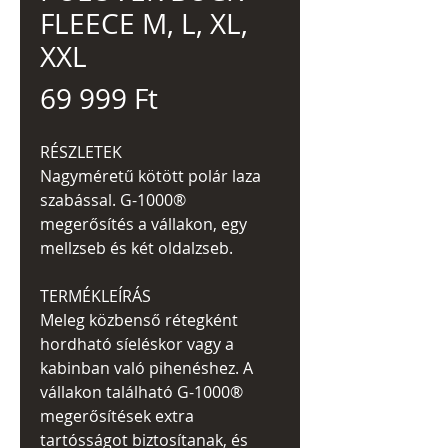
FLEECE M, L, XL,
XXL
Ár
69 999 Ft
RÉSZLETEK
Nagyméretű kötött polár laza
szabással. G-1000®
megerősítés a vállakon, egy
mellzseb és két oldalzseb.
TERMÉKLEÍRÁS
Meleg közbenső rétegként
hordható síeléskor vagy a
kabinban való pihenéshez. A
vállakon található G-1000®
megerősítések extra
tartósságot biztosítanak, és