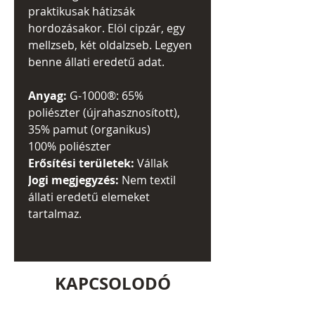
praktikusak hátizsák
hordozásakor. Elöl cipzár, egy
mellzseb, két oldalzseb. Legyen
benne állati eredetű adat.
Anyag:
G-1000®: 65%
poliészter (újrahasznosított),
35% pamut (organikus)
100% poliészter
Erősítési területek:
Vállak
Jogi megjegyzés:
Nem textil
állati eredetű elemeket
tartalmaz.
KAPCSOLODÓ
TERMÉKEK