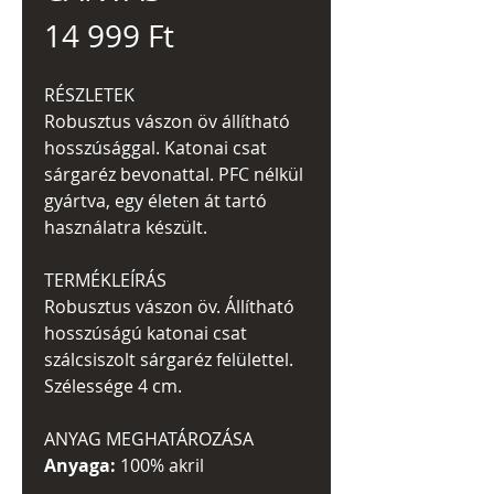
Ár
14 999 Ft
RÉSZLETEK
Robusztus vászon öv állítható
hosszúsággal. Katonai csat
sárgaréz bevonattal. PFC nélkül
gyártva, egy életen át tartó
használatra készült.
TERMÉKLEÍRÁS
Robusztus vászon öv. Állítható
hosszúságú katonai csat
szálcsiszolt sárgaréz felülettel.
Szélessége 4 cm.
ANYAG MEGHATÁROZÁSA
Anyaga:
100% akril