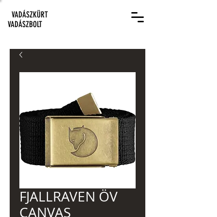
VADÁSZKÜRT
VADÁSZBOLT
FJALLRAVEN ÖV
CANVAS