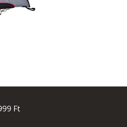
Ár
999 Ft