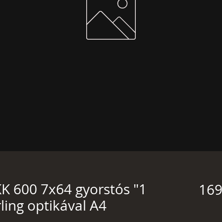
KK 600 7x64 gyorstós "1
169
rling optikával A4