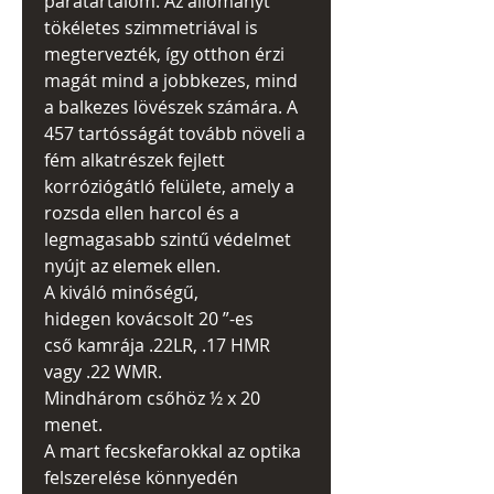
páratartalom. Az állományt
tökéletes szimmetriával is
megtervezték, így otthon érzi
magát mind a jobbkezes, mind
a balkezes lövészek számára. A
457 tartósságát tovább növeli a
fém alkatrészek fejlett
korróziógátló felülete, amely a
rozsda ellen harcol és a
legmagasabb szintű védelmet
nyújt az elemek ellen.
A kiváló minőségű,
hidegen kovácsolt 20 ”-es
cső kamrája .22LR, .17 HMR
vagy .22 WMR.
Mindhárom csőhöz ½ x 20
menet.
A mart fecskefarokkal az optika
felszerelése könnyedén