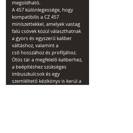
megoldható.
A 457 különlegessége, hogy
kompatibilis a CZ 457
miniszettekkel, amelyek vastag
falú csövek közül választhatnak
a gyors és egyszerű kaliber
váltáshoz, valamint a
cső hosszához és profiljához.
Ötös tár a megfelelő kaliberhez,
a beépítéshez szükséges
imbuszkulcsok és egy
szemléltető kézikönyv is kerül a
készletbe és hozzá tartozó MKH
kártya is.
KAPCSOLODÓ
TERMÉKEK