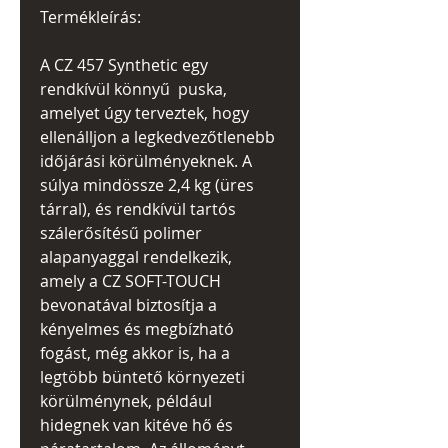
Termékleírás:
A CZ 457 Synthetic egy
rendkívül könnyű puska,
amelyet úgy terveztek, hogy
ellenálljon a legkedvezőtlenebb
időjárási körülményeknek. A
súlya mindössze 2,4 kg (üres
tárral), és rendkívül tartós
szálerősítésű polimer
alapanyaggal rendelkezik,
amely a CZ SOFT-TOUCH
bevonatával biztosítja a
kényelmes és megbízható
fogást, még akkor is, ha a
legtöbb büntető környezeti
körülménynek, például
hidegnek van kitéve hő és