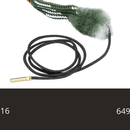
 16
649