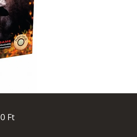
Ár
0 Ft