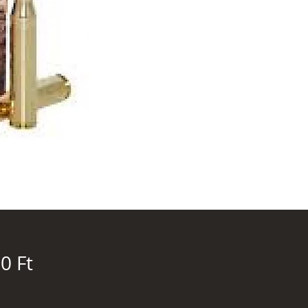
Ár
0 Ft