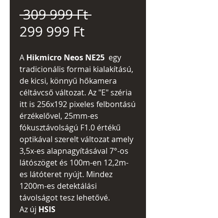
Szokásos
 309 999 Ft 
Akciós
ár
299 999 Ft
ár
A
Hikmicro Neos NE2
5
egy
tradicionális formai kialakítású,
de kicsi, könnyű hőkamera
céltávcső változat. Az "E" széria
itt is 256x192 pixeles felbontású
érzékelővel, 25mm-es
fókusztávolságú F1.0 értékű
optikával szerelt változat amely
3,5x-es alapnagyításával 7°-os
látószöget és 100m-en 12,2m-
es látóteret nyújt. Mindez
1200m-es detektálási
távolságot tesz lehetővé.
Az új
HSIS