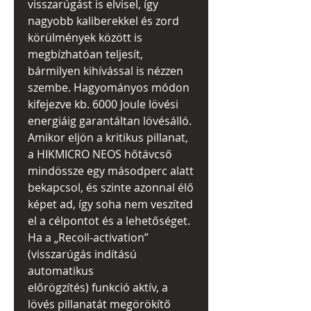
visszarúgást is elvisel, így
nagyobb kaliberekkel és zord
körülmények között is
megbízhatóan teljesít,
bármilyen kihívással is nézzen
szembe. Hagyományos módon
kifejezve kb. 6000 Joule lövési
energiáig garantáltan lövésálló.
Amikor eljön a kritikus pillanat,
a HIKMICRO NEOS hőtávcső
mindössze egy másodperc alatt
bekapcsol, és szinte azonnal élő
képet ad, így soha nem veszíted
el a célpontot és a lehetőséget.
Ha a „Recoil-activation”
(visszarúgás indítású
automatikus
előrögzítés) funkció aktív, a
lövés pillanatát megörökítő