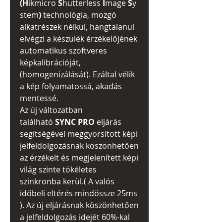
(H
ikmicro
S
hutterless
I
mage
S
y
stem
)
technológia, mozgó
alkatrészek nélkül, hangtalanul
elvégzi a készülék érzékelőjének
automatikus szoftveres
képkalibrációját,
(homogenizálását). Ezáltal vélik
a kép folyamatossá, akadás
mentessé.
Az új változatban
található
SYNC PRO
eljárás
segítségével meggyorsított képi
jelfeldolgozásnak köszönhetően
az érzékelt és megjelenített képi
világ szinte tökéletes
szinkronba kerül.( A valós
időbeli eltérés mindössze 25ms
). Az új eljárásnak köszönhetően
a jelfeldolgozás idejét 60%-kal