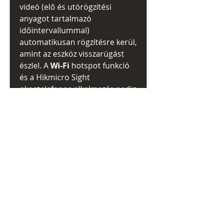
videó (elő és utórögzítési
anyagot tartalmazó
időintervallummal)
automatikusan rögzítésre kerül,
amint az eszköz visszarúgást
észlel. A
Wi-Fi
hotspot funkció
és a Hikmicro Sight
okostelefonos alkalmazás pedig
lehetővé teszi a fájlok
megosztását és a kép élő
közvetítését a telefonra. Igény
esetén a telefonon keresztül
frissítheti az eszköz firmware-ét
is.
Fontos szempont, hogy a
készülék mennyire bírja a
"gyűrődést", milyen a valós
lövésállósága. A Hikmicro a
gyártás során nem csak a