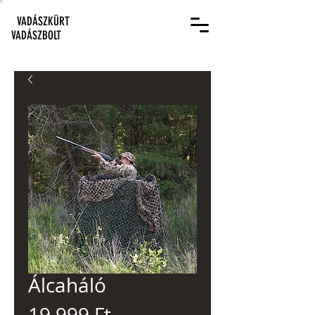
VADÁSZKÜRT
VADÁSZBOLT
Álcaháló
Ár
19 999 Ft