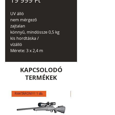
UV álló
nem mérgező
zajtalan
könnyű, mindössze 0,5 kg
kis hordtáska /
vízálló
Mérete: 3 x 2,4 m
KAPCSOLODÓ
TERMÉKEK
RAKTÁRON!!!! 1 db.
RAKTÁRON!!!! 1 db.