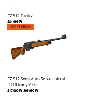
CZ 512 Tactical
Ár
384 999 Ft
SPORT CÉLRA
CZ 512 Semi-Auto 5db-os tárral
.22LR irányzékkal
Szokásos ár
Akciós ár
317 000 Ft
299 990 Ft