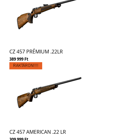
CZ 457 PRÉMIUM .22LR
Ár
389 999 Ft
RAKTÁRON!!!!
CZ 457 AMERICAN .22 LR
Ár
309 999 Ft