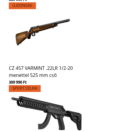
ÚJDONSÁG
CZ 457 VARMINT .22LR 1/2-20
menettel 525 mm cső
Ár
309 990 Ft
SPORT CÉLRA