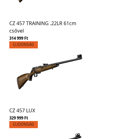
CZ 457 TRAINING .22LR 61cm
csővel
Ár
314 999 Ft
ÚJDONSÁG
CZ 457 LUX
Ár
329 999 Ft
ÚJDONSÁG